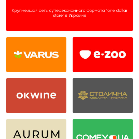
Крупнейшая сеть суперэкономного формата "one dollar
store" в Украине