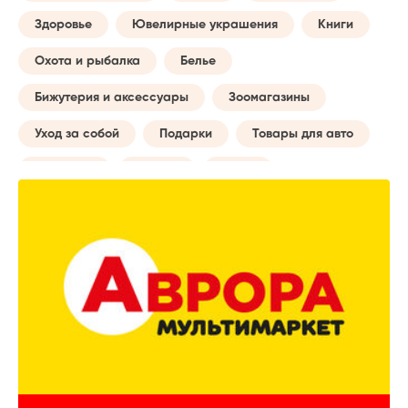
Здоровье
Ювелирные украшения
Книги
Охота и рыбалка
Белье
Бижутерия и аксессуары
Зоомагазины
Уход за собой
Подарки
Товары для авто
Обучение
Музыка
Сумки
Бытовые услуги
Будущей маме
Все для туризма
Творчество
Досуг и отдых
Часы
Домашний текстиль