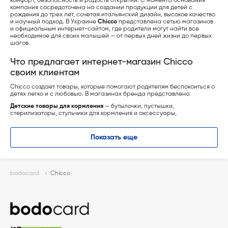
комфорт, безопасность и радость открытий. С момента основания
компания сосредоточена на создании продукции для детей с
рождения до трех лет, сочетая итальянский дизайн, высокое качество
и научный подход. В Украине
Chicco
представлена ​​сетью магазинов
и официальным интернет-сайтом, где родители могут найти все
необходимое для своих малышей — от первых дней жизни до первых
шагов.
Что предлагает интернет-магазин Chicco
своим клиентам
Chicco создает товары, которые помогают родителям беспокоиться о
детях легко и с любовью. В магазинах бренда представлено:
Детские товары для кормления
— бутылочки, пустышки,
стерилизаторы, стульчики для кормления и аксессуары,
разработанные с учетом физиологических потребностей малыша.
Игрушки для развития
— серии обучающих игрушек, стимулирующих
Показать еще
моторику, внимание и фантазию ребенка на каждом этапе роста.
Прогулочные тележки и автокресла
— сочетание безопасности,
комфорта и современного дизайна, отвечающих международным
стандартам.
bodocard
Chicco
Одежда и обувь
— м’какие натуральные материалы, удобный крой и
стиль, созданный с мыслью о ежедневном комфорте ребенка.
Уход и гигиена
— косметика, аксессуары для купания и продукты для
ежедневной заботы о нежной детской коже.
Кому подарить сертификат Chicco