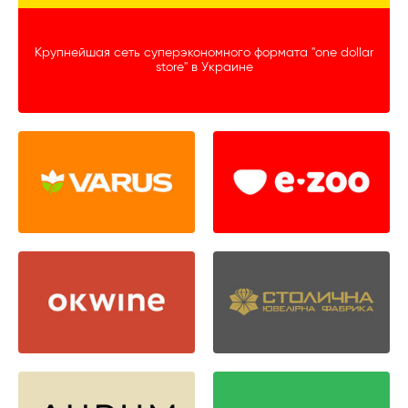
Крупнейшая сеть суперэкономного формата "one dollar
store" в Украине