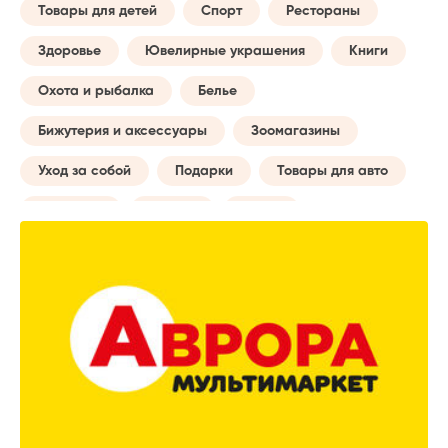
Товары для детей
Спорт
Рестораны
Здоровье
Ювелирные украшения
Книги
Охота и рыбалка
Белье
Бижутерия и аксессуары
Зоомагазины
Уход за собой
Подарки
Товары для авто
Обучение
Музыка
Сумки
Бытовые услуги
Будущей маме
Все для туризма
Творчество
Досуг и отдых
Часы
Домашний текстиль