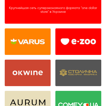
Крупнейшая сеть суперэкономного формата "one dollar
store" в Украине