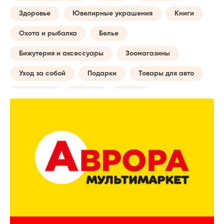
Здоровье
Ювелирные украшения
Книги
Охота и рыбалка
Белье
Бижутерия и аксессуары
Зоомагазины
Уход за собой
Подарки
Товары для авто
Обучение
Музыка
Сумки
Бытовые услуги
Будущей маме
Все для туризма
Творчество
Досуг и отдых
Часы
Домашний текстиль