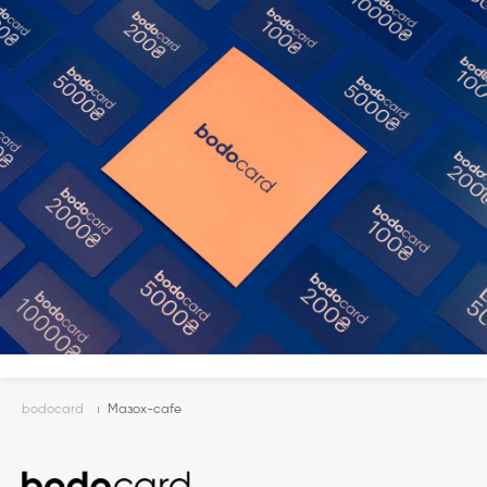
bodocard
Мазох-cafe