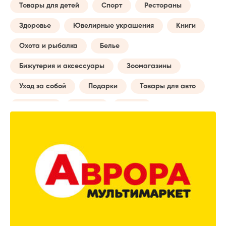
Товары для детей
Спорт
Рестораны
Здоровье
Ювелирные украшения
Книги
Охота и рыбалка
Белье
Бижутерия и аксессуары
Зоомагазины
Уход за собой
Подарки
Товары для авто
Обучение
Музыка
Сумки
Бытовые услуги
Будущей маме
Все для туризма
Творчество
Досуг и отдых
Часы
Домашний текстиль