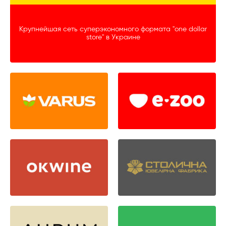
Крупнейшая сеть суперэкономного формата "one dollar
store" в Украине