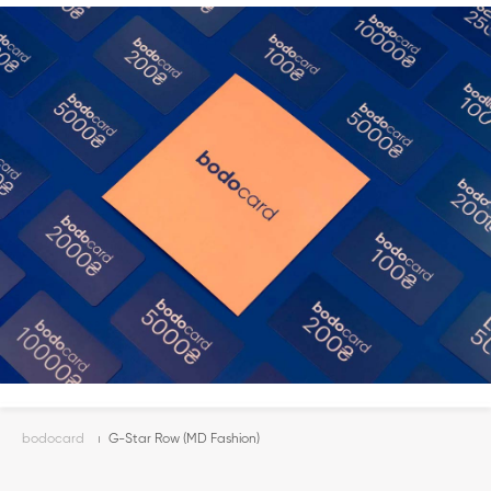
bodocard
G-Star Row (MD Fashion)