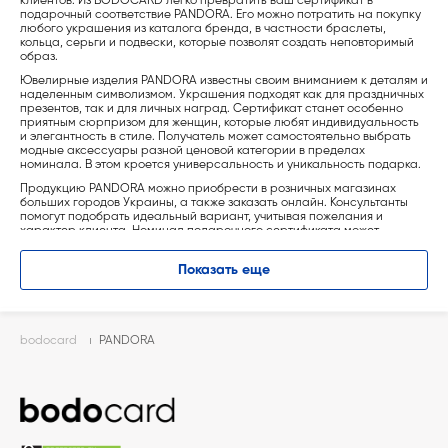
клиентов. Из BODOCARD легко превратить ваш сертификат в
подарочный соответствие PANDORA. Его можно потратить на покупку
любого украшения из каталога бренда, в частности браслеты,
кольца, серьги и подвески, которые позволят создать неповторимый
образ.
Ювелирные изделия PANDORA известны своим вниманием к деталям и
наделенным символизмом. Украшения подходят как для праздничных
презентов, так и для личных наград. Сертификат станет особенно
приятным сюрпризом для женщин, которые любят индивидуальность
и элегантность в стиле. Получатель может самостоятельно выбрать
модные аксессуары разной ценовой категории в пределах
номинала. В этом кроется универсальность и уникальность подарка.
Продукцию PANDORA можно приобрести в розничных магазинах
больших городов Украины, а также заказать онлайн. Консультанты
помогут подобрать идеальный вариант, учитывая пожелания и
характер клиента. Номинал подарочного сертификата может
варьироваться от 500 до 10000 грн, так что можно найти украшение
для любого бюджета.
Показать еще
BODOCARD — изысканное решение для тех, кто ищет оригинальный
подарок. Вручать сертификат PANDORA приятно благодаря
стильному оформлению и праздничному дизайну, создающему
хорошее настроение на весь день.
bodocard
PANDORA