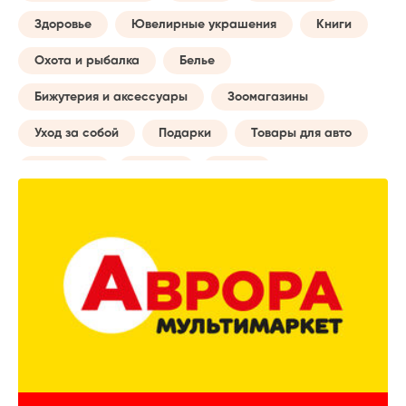
Здоровье
Ювелирные украшения
Книги
Охота и рыбалка
Белье
Бижутерия и аксессуары
Зоомагазины
Уход за собой
Подарки
Товары для авто
Обучение
Музыка
Сумки
Бытовые услуги
Будущей маме
Все для туризма
Творчество
Досуг и отдых
Часы
Домашний текстиль