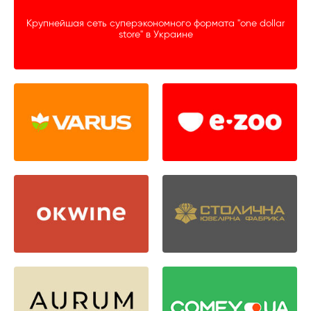
Крупнейшая сеть суперэкономного формата "one dollar
store" в Украине