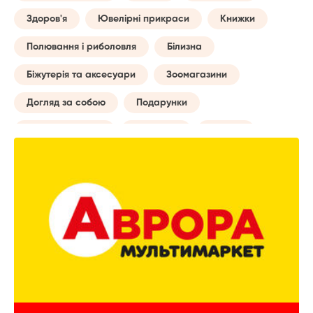
Здоров'я
Ювелірні прикраси
Книжки
Полювання і риболовля
Білизна
Біжутерія та аксесуари
Зоомагазини
Догляд за собою
Подарунки
Товари для авто
Навчання
Музика
Сумки
Побутові послуги
Майбутній мамі
Все для туризму
Творчість
Дозвілля та відпочинок
Годинники
Домашній текстиль