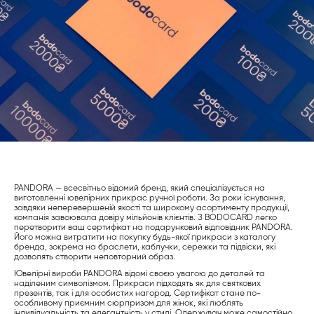
PANDORA — всесвітньо відомий бренд, який спеціалізується на
виготовленні ювелірних прикрас ручної роботи. За роки існування,
завдяки неперевершеній якості та широкому асортименту продукції,
компанія завоювала довіру мільйонів клієнтів. З BODOCARD легко
перетворити ваш сертифікат на подарунковий відповідник PANDORA.
Його можна витратити на покупку будь-якої прикраси з каталогу
бренда, зокрема на браслети, каблучки, сережки та підвіски, які
дозволять створити неповторний образ.
Ювелірні вироби PANDORA відомі своєю увагою до деталей та
наділеним символізмом. Прикраси підходять як для святкових
презентів, так і для особистих нагород. Сертифікат стане по-
особливому приємним сюрпризом для жінок, які люблять
індивідуальність та елегантність у стилі. Одержувач може самостійно