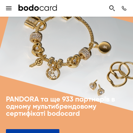
PANDORA та ще 933 партнерів в
одному мультибрендовому
сертифікаті bodocard