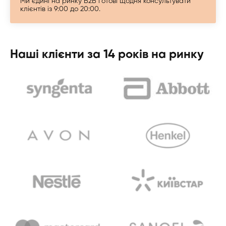
Ми єдині на ринку B2B готові щодня консультувати
клієнтів із 9:00 до 20:00.
Наші клієнти за 14 років на ринку