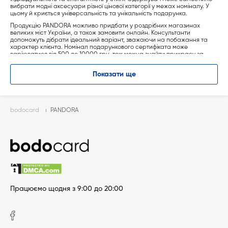
вибрати модні аксесуари різної цінової категорії у межах номіналу. У
цьому й криється універсальність та унікальність подарунка.
Продукцію PANDORA можливо придбати у роздрібних магазинах
великих міст України, а також замовити онлайн. Консультанти
допоможуть дібрати ідеальний варіант, зважаючи на побажання та
характер клієнта. Номінал подарункового сертифіката може
варіюватися від 500 до 10000 грн, тож можна знайти прикрасу за
будь-якого бюджету.
BODOCARD — вишукане рішення для тих, хто шукає оригінальний
Показати ще
подарунок. Вручати сертифікат PANDORA приємно завдяки стильному
оформленню та святковому дизайну, які створюють гарний настрій на
весь день.
bodocard
PANDORA
Працюємо щодня з 9:00 до 20:00