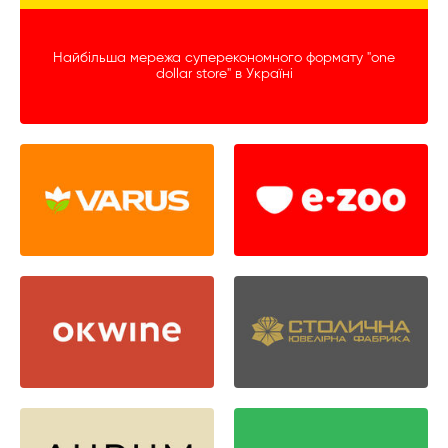
Найбільша мережа суперекономного формату "one
dollar store" в Україні