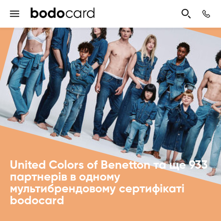
United Colors of Benetton та ще 933
партнерів в одному
мультибрендовому сертифікаті
bodocard