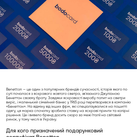
Benetton — це один з популярних брендів сучасності, історія якого по
суті почалася з яскравого жовтого светра, зв'язаного Джуліаною
Бенеттон своєму брату. Завдяки яскравості виробу попит на светри
виріс, і маленький сімейний бізнес у 1965 році перетворився в компанію
«Бенеттон». На відміну від інших фірм, які спеціалізувалися на пошитті
одягу, ця марка спочатку зробила ставку на яскраві принти та колірні
рішення. Це і вивело бренд досить скоро за межі Італії на світовий
ринок, у тому числі в Україну.
Для кого призначений подарунковий