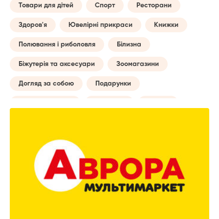
Товари для дітей
Спорт
Ресторани
Здоров'я
Ювелірні прикраси
Книжки
Полювання і риболовля
Білизна
Біжутерія та аксесуари
Зоомагазини
Догляд за собою
Подарунки
Товари для авто
Навчання
Музика
Сумки
Побутові послуги
Майбутній мамі
Все для туризму
Творчість
Дозвілля та відпочинок
Годинники
Домашній текстиль