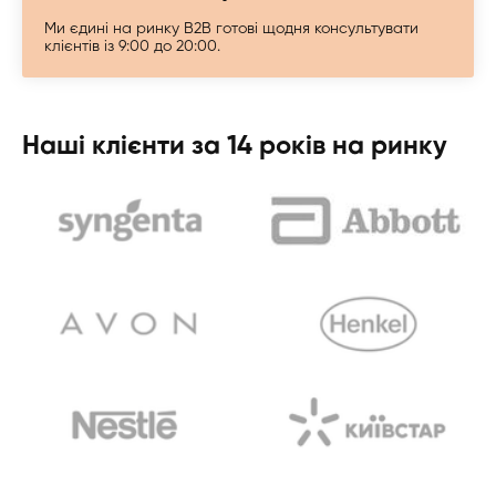
Ми єдині на ринку B2B готові щодня консультувати
клієнтів із 9:00 до 20:00.
Наші клієнти за 14 років на ринку