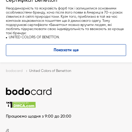
сертифікат Benetton
Неординарність та яскравість фарб так і залишилися основними
особливостями бренду, хоча після його появи в Америці в 70-х роках
з'явилися й світлі природні тони. Крім того, приблизно в той же час
компанія зацікавилася пошиттям ще й джинсового одягу. Тому
подарункові сертифікати «Бенеттон» можна вручити людям, які
люблять підкреслювати свою індивідуальність та вважають за краще
такі бренди:
UNITED COLORS OF BENETTON,
Killer Loop,
Playlive,
SISLEY,
Показати ще
Prince,
Rollerblade і Nordica.
Крім того, компанія лояльно ставиться до своїх клієнтів, ведучи
прийнятну цінову політику.
bodocard
United Colors of Benetton
Подарункова карта Benetton та її особливості
Бренд відомий у 120 країнах, маючи при цьому понад 5 тисяч
магазинів по всьому світу. Купуючи сертифікат, у вас є можливість
скористатися ним у будь-якому магазині свого міста, у тому числі й
зробити покупку в інтернеті. Сертифікати bodocard мають безліч
переваг, серед яких:
номінал від 100 гривень на зручну для вас суму;
термін дії сертифіката може бути від 180 днів;
легкість активації та подальшої експлуатації.
Працюємо щодня з 9:00 до 20:00
Таким чином, купуючи подарунковий сертифікат Benetton, ви даруєте
можливість собі або своїм знайомим вибирати товар на певну суму, а
після розраховуватися з його допомогою.