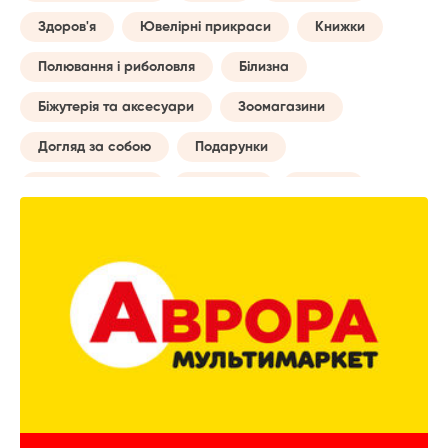
Здоров'я
Ювелірні прикраси
Книжки
Полювання і риболовля
Білизна
Біжутерія та аксесуари
Зоомагазини
Догляд за собою
Подарунки
Товари для авто
Навчання
Музика
Сумки
Побутові послуги
Майбутній мамі
Все для туризму
Творчість
Дозвілля та відпочинок
Годинники
Домашній текстиль