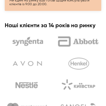
Ми єдині на ринку B2B готові щодня консультувати
клієнтів із 9:00 до 20:00.
Наші клієнти за 14 років на ринку