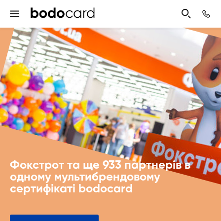
Фокстрот та ще 933 партнерів в
одному мультибрендовому
сертифікаті bodocard