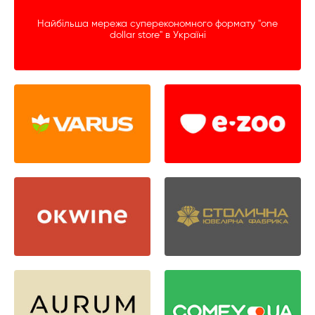
Найбільша мережа суперекономного формату "one
dollar store" в Україні