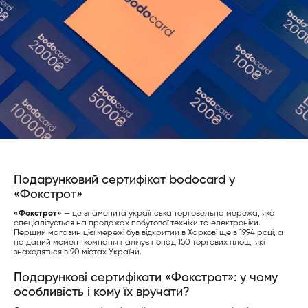
Подарунковий сертифікат bodocard у
«Фокстрот»
«Фокстрот»
— це знаменита українська торговельна мережа, яка
спеціалізується на продажах побутової техніки та електроніки.
Перший магазин цієї мережі був відкритий в Харкові ще в 1994 році, а
на даний момент компанія налічує понад 150 торгових площ, які
знаходяться в 90 містах України.
Подарункові сертифікати «Фокстрот»: у чому
особливість і кому їх вручати?