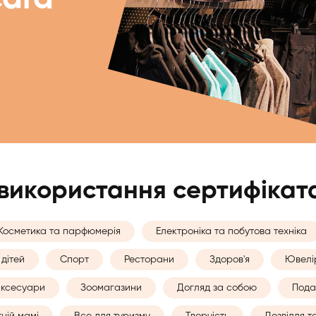
 використання сертифікат
Косметика та парфюмерія
Електроніка та побутова техніка
дітей
Спорт
Ресторани
Здоров'я
Ювелі
 аксесуари
Зоомагазини
Догляд за собою
Пода
ній мамі
Все для туризму
Творчість
Дозвілля т