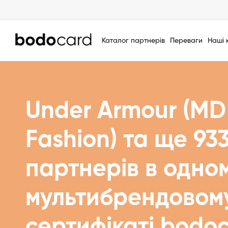
Каталог партнерів
Переваги
Наші 
Under Armour (MD
Fashion) та ще 93
партнерів в одно
мультибрендовом
сертифікаті bodo