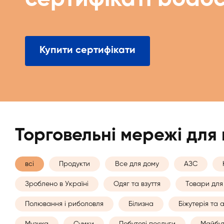
Купити сертифікати
Торговельні мережі для
всі
Продукти
Все для дому
АЗС
Зроблено в Україні
Одяг та взуття
Товари для 
Полювання і риболовля
Білизна
Біжутерія та
Музика
Сумки
Побутові послуги
Майбут