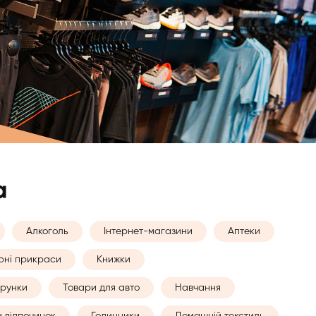
а
Алкоголь
Інтернет-магазини
Аптеки
рні прикраси
Книжки
рунки
Товари для авто
Навчання
а відпочинок
Годинники
Домашній текстиль