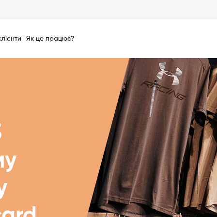
клієнти
Як це працює?
3
му
у
card