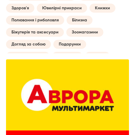
Здоров'я
Ювелірні прикраси
Книжки
Полювання і риболовля
Білизна
Біжутерія та аксесуари
Зоомагазини
Догляд за собою
Подарунки
Товари для авто
Навчання
Музика
Сумки
Побутові послуги
Майбутній мамі
Все для туризму
Творчість
Дозвілля та відпочинок
Годинники
Домашній текстиль