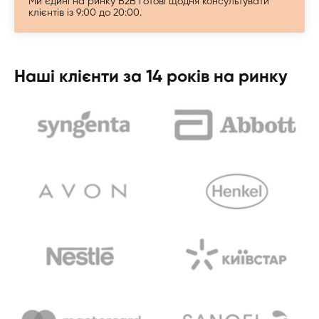
Ми єдині на ринку B2B готові щодня консультувати
клієнтів із 9:00 до 20:00.
Наші клієнти за 14 років на ринку