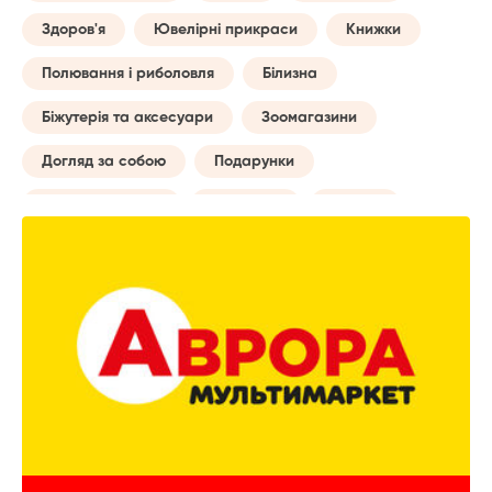
Здоров'я
Ювелірні прикраси
Книжки
Полювання і риболовля
Білизна
Біжутерія та аксесуари
Зоомагазини
Догляд за собою
Подарунки
Товари для авто
Навчання
Музика
Сумки
Побутові послуги
Майбутній мамі
Все для туризму
Творчість
Дозвілля та відпочинок
Годинники
Домашній текстиль