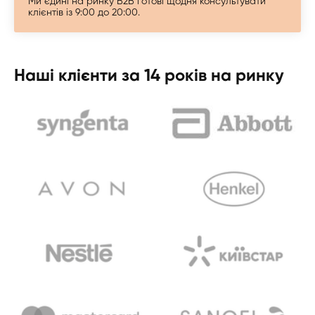
Ми єдині на ринку B2B готові щодня консультувати
клієнтів із 9:00 до 20:00.
Наші клієнти за 14 років на ринку