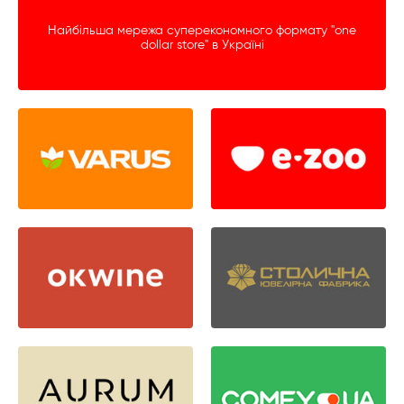
Найбільша мережа суперекономного формату "one
dollar store" в Україні