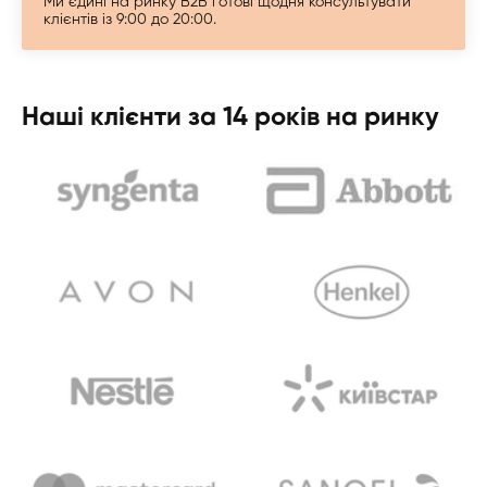
Ми єдині на ринку B2B готові щодня консультувати
клієнтів із 9:00 до 20:00.
Наші клієнти за 14 років на ринку