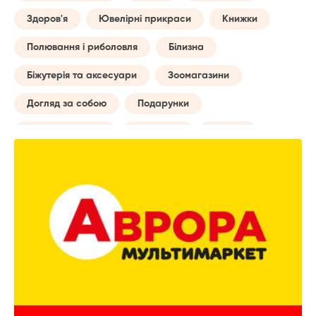
Здоров'я
Ювелірні прикраси
Книжки
Полювання і риболовля
Білизна
Біжутерія та аксесуари
Зоомагазини
Догляд за собою
Подарунки
Товари для авто
Навчання
Музика
Сумки
Побутові послуги
Майбутній мамі
Все для туризму
Творчість
Дозвілля та відпочинок
Годинники
Домашній текстиль