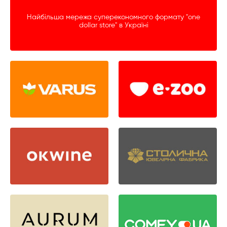
Найбільша мережа суперекономного формату "one
dollar store" в Україні