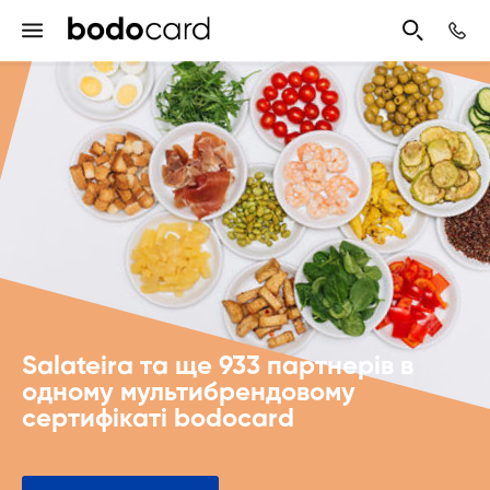
Salateira та ще 933 партнерів в
одному мультибрендовому
сертифікаті bodocard