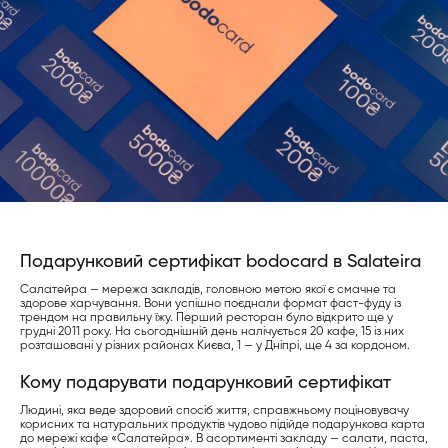
Подарунковий сертифікат bodocard в Salateira
Салатейра — мережа закладів, головною метою якої є смачне та
здорове харчування. Вони успішно поєднали формат фаст-фуду із
трендом на правильну їжу. Перший ресторан було відкрито ще у
грудні 2011 року. На сьогоднішній день налічується 20 кафе, 15 із них
розташовані у різних районах Києва, 1 — у Дніпрі, ще 4 за кордоном.
Кому подарувати подарунковий сертифікат
Людині, яка веде здоровий спосіб життя, справжньому поціновувачу
корисних та натуральних продуктів чудово підійде подарункова карта
до мережі кафе «Салатейра». В асортименті закладу — салати, паста,