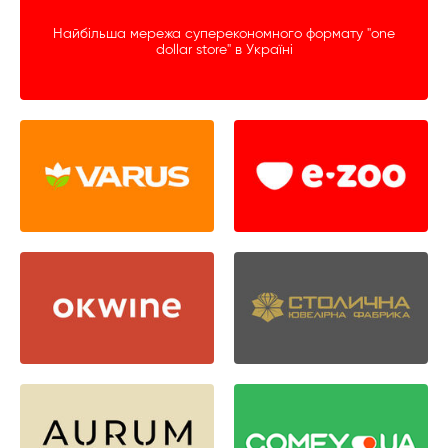
Найбільша мережа суперекономного формату "one
dollar store" в Україні