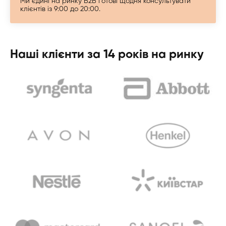
Ми єдині на ринку B2B готові щодня консультувати
клієнтів із 9:00 до 20:00.
Наші клієнти за 14 років на ринку