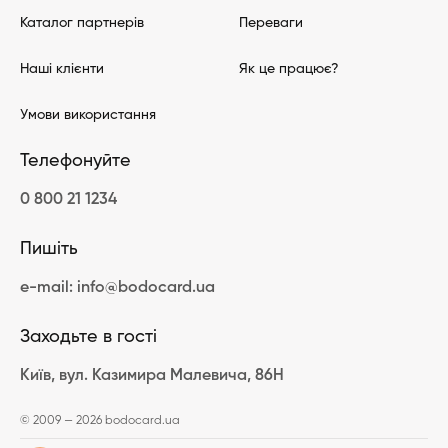
Подарунковий сертифікат Salateira — чудовий подарунок для
Каталог партнерів
Переваги
поціновувача не просто смачної, а й корисної їжі.
Наші клієнти
Як це працює?
Умови використання
Телефонуйте
0 800 21 1234
Пишіть
e-mail: info@bodocard.ua
Заходьте в гості
Київ, вул. Казимира Малевича, 86Н
© 2009 — 2026 bodocard.ua