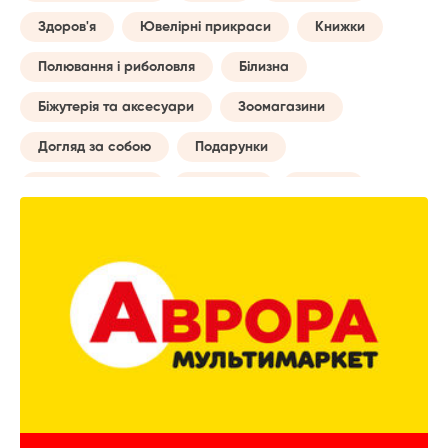
Здоров'я
Ювелірні прикраси
Книжки
Полювання і риболовля
Білизна
Біжутерія та аксесуари
Зоомагазини
Догляд за собою
Подарунки
Товари для авто
Навчання
Музика
Сумки
Побутові послуги
Майбутній мамі
Все для туризму
Творчість
Дозвілля та відпочинок
Годинники
Домашній текстиль