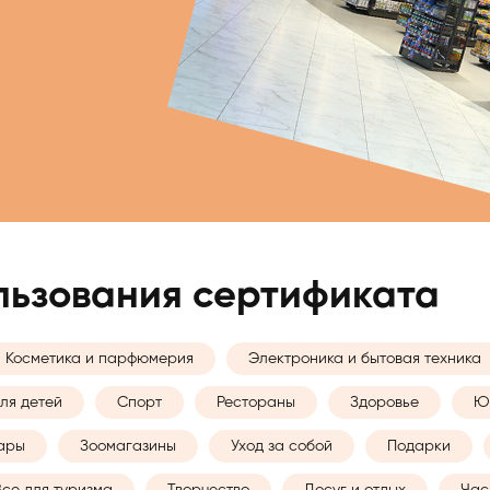
ользования сертификата
Косметика и парфюмерия
Электроника и бытовая техника
ля детей
Спорт
Рестораны
Здоровье
Ю
уары
Зоомагазины
Уход за собой
Подарки
Все для туризма
Творчество
Досуг и отдых
Час