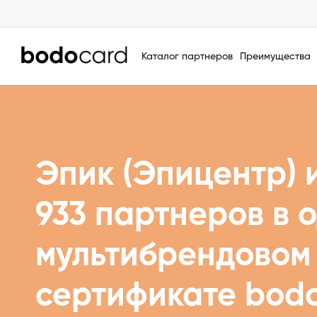
Каталог партнеров
Преимущества
Эпик (Эпицентр) 
933 партнеров в 
мультибрендовом
сертификате bod